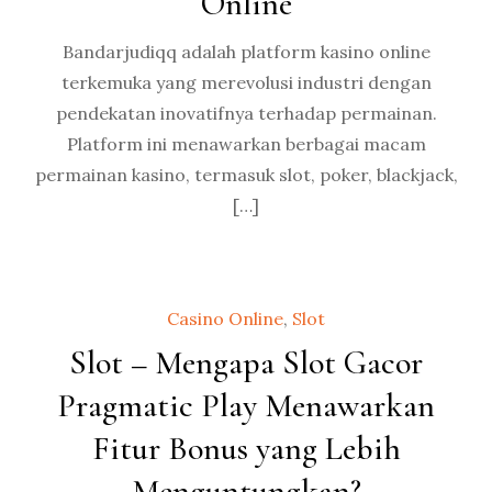
Online
Bandarjudiqq adalah platform kasino online
terkemuka yang merevolusi industri dengan
pendekatan inovatifnya terhadap permainan.
Platform ini menawarkan berbagai macam
permainan kasino, termasuk slot, poker, blackjack,
[…]
Casino Online
,
Slot
Slot – Mengapa Slot Gacor
Pragmatic Play Menawarkan
Fitur Bonus yang Lebih
Menguntungkan?