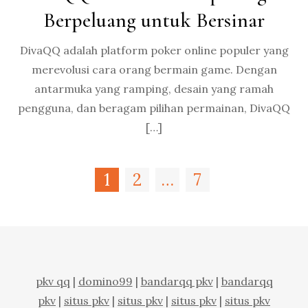
Berpeluang untuk Bersinar
DivaQQ adalah platform poker online populer yang
merevolusi cara orang bermain game. Dengan
antarmuka yang ramping, desain yang ramah
pengguna, dan beragam pilihan permainan, DivaQQ
[…]
Posts
1
2
…
7
pagination
pkv qq
|
domino99
|
bandarqq pkv
|
bandarqq
pkv
|
situs pkv
|
situs pkv
|
situs pkv
|
situs pkv