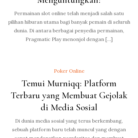
Permainan slot online telah menjadi salah satu
pilihan hiburan utama bagi banyak pemain di seluruh
dunia. Di antara berbagai penyedia permainan,
Pragmatic Play menonjol dengan […]
Poker Online
Temui Murniqq: Platform
Terbaru yang Membuat Gejolak
di Media Sosial
Di dunia media sosial yang terus berkembang,
sebuah platform baru telah muncul yang dengan
cepat mendapatkan popularitas dan membuat