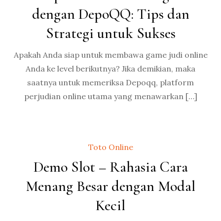
dengan DepoQQ: Tips dan
Strategi untuk Sukses
Apakah Anda siap untuk membawa game judi online
Anda ke level berikutnya? Jika demikian, maka
saatnya untuk memeriksa Depoqq, platform
perjudian online utama yang menawarkan […]
Toto Online
Demo Slot – Rahasia Cara
Menang Besar dengan Modal
Kecil