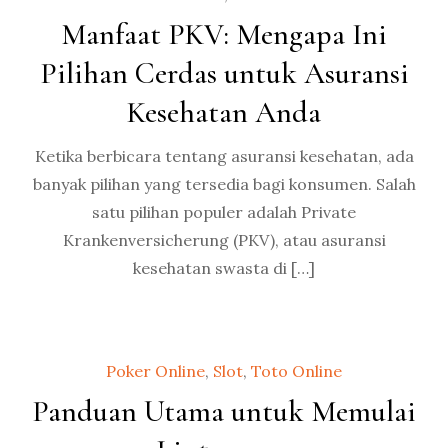
Manfaat PKV: Mengapa Ini
Pilihan Cerdas untuk Asuransi
Kesehatan Anda
Ketika berbicara tentang asuransi kesehatan, ada
banyak pilihan yang tersedia bagi konsumen. Salah
satu pilihan populer adalah Private
Krankenversicherung (PKV), atau asuransi
kesehatan swasta di […]
Poker Online
,
Slot
,
Toto Online
Panduan Utama untuk Memulai