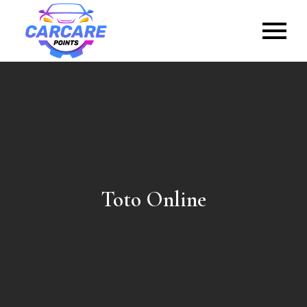
Skip
to
Temukan rahasia menemukan situs
Rahasia Menemukan
content
judi online gampang menang tahun
Situs Judi Online
ini. Pelajari cara memilih situs
dengan peluang menang tinggi dan
Gampang Menang Tahun
layanan berkualitas.
Ini
Toto Online