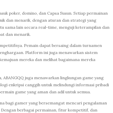
uk poker, domino, dan Capsa Susun. Setiap permainan
ik dan menarik, dengan aturan dan strategi yang
tu sama lain secara real-time, menguji keterampilan dan
pat dan menarik.
ompetitifnya. Pemain dapat bersaing dalam turnamen
nghargaan. Platform ini juga menawarkan sistem
 kemajuan mereka dan melihat bagaimana mereka
fnya, ABANGQQ juga menawarkan lingkungan game yang
gi enkripsi canggih untuk melindungi informasi pribadi
ermain game yang aman dan adil untuk semua.
tama bagi gamer yang bersemangat mencari pengalaman
Dengan berbagai permainan, fitur kompetitif, dan