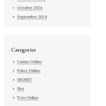
October 2024
September 2024
Categories
Casino Online
Poker Online
SBOBET
Slot
Toto Online