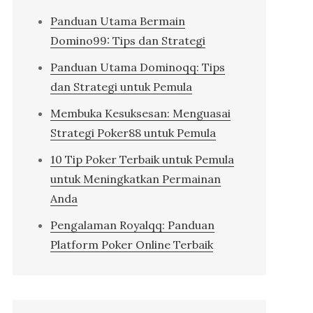
Panduan Utama Bermain
Domino99: Tips dan Strategi
Panduan Utama Dominoqq: Tips
dan Strategi untuk Pemula
Membuka Kesuksesan: Menguasai
Strategi Poker88 untuk Pemula
10 Tip Poker Terbaik untuk Pemula
untuk Meningkatkan Permainan
Anda
Pengalaman Royalqq: Panduan
Platform Poker Online Terbaik