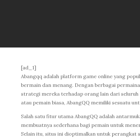
[ad_1]
Abangqq adalah platform game online yang popu
bermain dan menang. Dengan berbagai permainan 
strategi mereka terhadap orang lain dari seluru
atau pemain biasa, AbangQQ memiliki sesuatu un
Salah satu fitur utama AbangQQ adalah antarmuk
membuatnya sederhana bagi pemain untuk menem
Selain itu, situs ini dioptimalkan untuk perangk