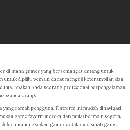
ler di mana gamer yang bersemangat datang untuk
untuk dipilih, pemain dapat menguji keterampilan dan
h dunia. Apakah Anda seorang profesional berpengalaman
tuk semua orang.
a yang ramah pengguna. Platform ini mudah dinavigasi,
ukan game favorit mereka dan mulai bermain segera.
at seluler, memungkinkan gamer untuk menikmati game