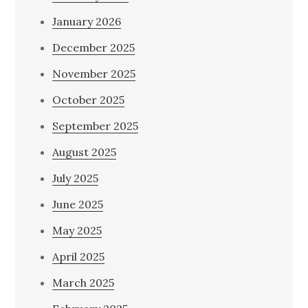
January 2026
December 2025
November 2025
October 2025
September 2025
August 2025
July 2025
June 2025
May 2025
April 2025
March 2025