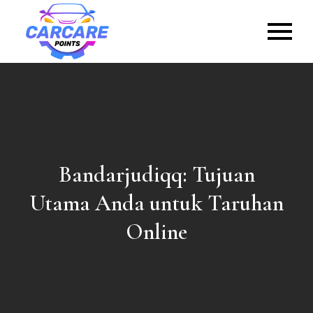
Skip
to
Temukan rahasia menemukan situs
Rahasia Menemukan
content
judi online gampang menang tahun
Situs Judi Online
ini. Pelajari cara memilih situs
dengan peluang menang tinggi dan
Gampang Menang Tahun
layanan berkualitas.
Ini
Bandarjudiqq: Tujuan
Utama Anda untuk Taruhan
Online