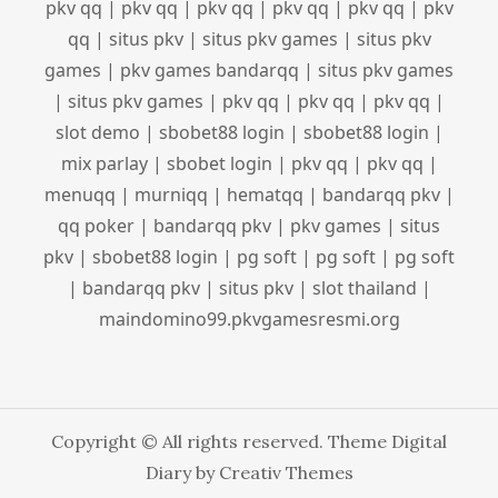
pkv qq
|
pkv qq
|
pkv qq
|
pkv qq
|
pkv qq
|
pkv
qq
|
situs pkv
|
situs pkv games
|
situs pkv
games
|
pkv games bandarqq
|
situs pkv games
|
situs pkv games
|
pkv qq
|
pkv qq
|
pkv qq
|
slot demo
|
sbobet88 login
|
sbobet88 login
|
mix parlay
|
sbobet login
|
pkv qq
|
pkv qq
|
menuqq
|
murniqq
|
hematqq
|
bandarqq pkv
|
qq poker
|
bandarqq pkv
|
pkv games
|
situs
pkv
|
sbobet88 login
|
pg soft
|
pg soft
|
pg soft
|
bandarqq pkv
|
situs pkv
|
slot thailand
|
maindomino99.pkvgamesresmi.org
Copyright © All rights reserved. Theme Digital
Diary by
Creativ Themes