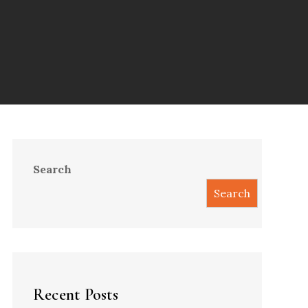
Search
Search
Recent Posts