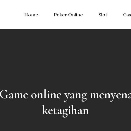
Home
Poker Online
Slot
Cas
tus judi online gampang menang tahun ini. Pelajari car
itus Judi Online Gampang Menang Tahun
 Game online yang menye
ketagihan