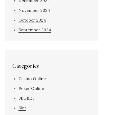
December 2024
November 2024
October 2024
September 2024
Categories
Casino Online
Poker Online
SBOBET
Slot