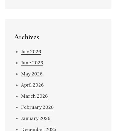
Archives
July 2026
June 2026
May 2026
April 2026
March 2026
February 2026
January 2026
December 2025