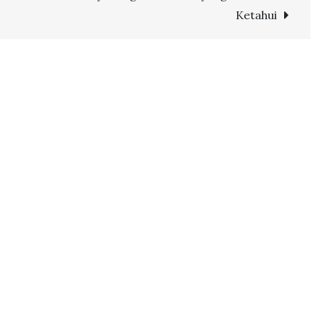
Ketahui