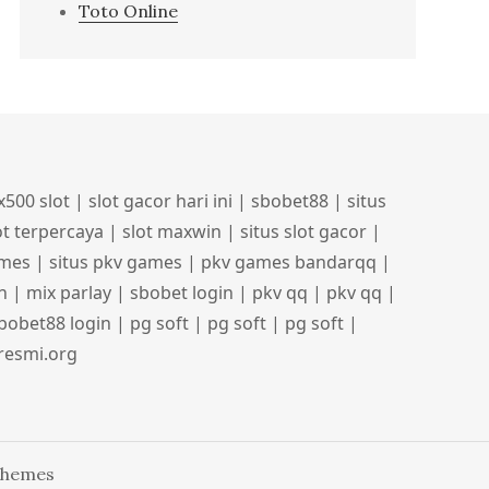
Toto Online
x500 slot
|
slot gacor hari ini
|
sbobet88
|
situs
ot terpercaya
|
slot maxwin
|
situs slot gacor
|
ames
|
situs pkv games
|
pkv games bandarqq
|
n
|
mix parlay
|
sbobet login
|
pkv qq
|
pkv qq
|
bobet88 login
|
pg soft
|
pg soft
|
pg soft
|
esmi.org
Themes