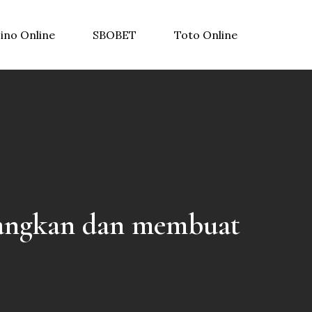
ino Online
SBOBET
Toto Online
a memilih situs dengan peluang menang tinggi dan
 Ini
nangkan dan membuat