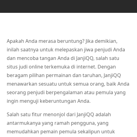
Apakah Anda merasa beruntung? Jika demikian,
inilah saatnya untuk melepaskan jiwa penjudi Anda
dan mencoba tangan Anda di JanjiQQ, salah satu
situs judi online terkemuka di internet. Dengan
beragam pilihan permainan dan taruhan, JanjiQQ
menawarkan sesuatu untuk semua orang, baik Anda
seorang penjudi berpengalaman atau pemula yang
ingin menguji keberuntungan Anda.
Salah satu fitur menonjol dari JanjiQQ adalah
antarmukanya yang ramah pengguna, yang
memudahkan pemain pemula sekalipun untuk