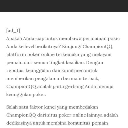
[ad_1]
Apakah Anda siap untuk membawa permainan poker
Anda ke level berikutnya? Kunjungi ChampionQQ,
platform poker online terkemuka yang melayani
pemain dari semua tingkat keahlian. Dengan
reputasi keunggulan dan komitmen untuk
memberikan pengalaman bermain terbaik,
ChampionQQ adalah pintu gerbang Anda menuju
keunggulan poker.
Salah satu faktor kunci yang membedakan
ChampionQQ dari situs poker online lainnya adalah
dedikasinya untuk membina komunitas pemain