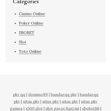
Categories
Casino Online
Poker Online
SBOBET
Slot
Toto Online
pkv qq
|
domino99
|
bandarqq pkv
|
bandarqq
pkv
|
situs pkv
|
situs pkv
|
situs pkv
|
situs pkv
games
|
x500 slot
|
slot gacor hari ini
|
sbobet88
|