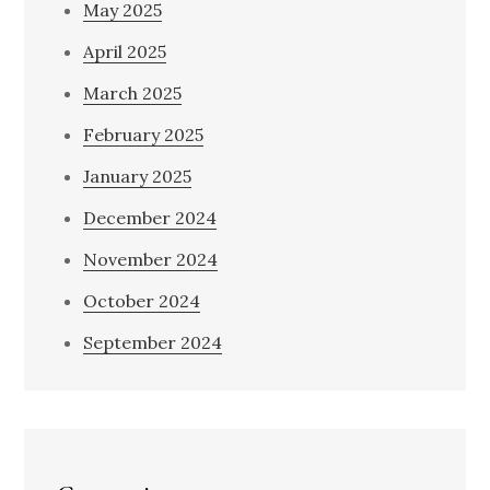
May 2025
April 2025
March 2025
February 2025
January 2025
December 2024
November 2024
October 2024
September 2024