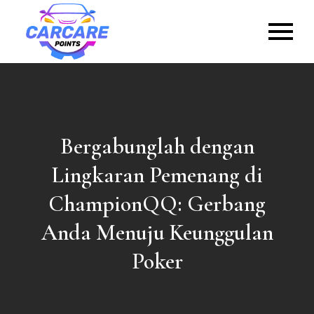
Skip
to
Temukan rahasia menemukan situs
Rahasia Menemukan
content
judi online gampang menang tahun
Situs Judi Online
ini. Pelajari cara memilih situs
dengan peluang menang tinggi dan
Gampang Menang Tahun
layanan berkualitas.
Ini
Bergabunglah dengan
Lingkaran Pemenang di
ChampionQQ: Gerbang
Anda Menuju Keunggulan
Poker