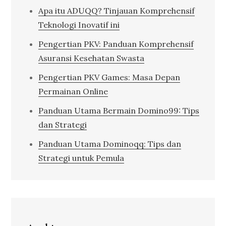
Apa itu ADUQQ? Tinjauan Komprehensif
Teknologi Inovatif ini
Pengertian PKV: Panduan Komprehensif
Asuransi Kesehatan Swasta
Pengertian PKV Games: Masa Depan
Permainan Online
Panduan Utama Bermain Domino99: Tips
dan Strategi
Panduan Utama Dominoqq: Tips dan
Strategi untuk Pemula