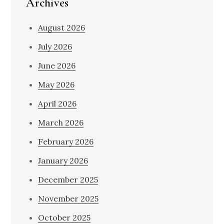
Archives
August 2026
July 2026
June 2026
May 2026
April 2026
March 2026
February 2026
January 2026
December 2025
November 2025
October 2025