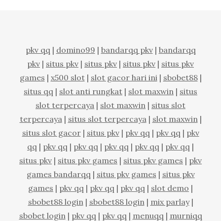
pkv qq
|
domino99
|
bandarqq pkv
|
bandarqq
pkv
|
situs pkv
|
situs pkv
|
situs pkv
|
situs pkv
games
|
x500 slot
|
slot gacor hari ini
|
sbobet88
|
situs qq
|
slot anti rungkat
|
slot maxwin
|
situs
slot terpercaya
|
slot maxwin
|
situs slot
terpercaya
|
situs slot terpercaya
|
slot maxwin
|
situs slot gacor
|
situs pkv
|
pkv qq
|
pkv qq
|
pkv
qq
|
pkv qq
|
pkv qq
|
pkv qq
|
pkv qq
|
pkv qq
|
situs pkv
|
situs pkv games
|
situs pkv games
|
pkv
games bandarqq
|
situs pkv games
|
situs pkv
games
|
pkv qq
|
pkv qq
|
pkv qq
|
slot demo
|
sbobet88 login
|
sbobet88 login
|
mix parlay
|
sbobet login
|
pkv qq
|
pkv qq
|
menuqq
|
murniqq