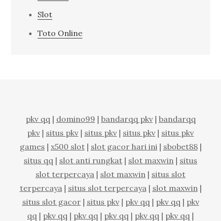
Slot
Toto Online
pkv qq
|
domino99
|
bandarqq pkv
|
bandarqq
pkv
|
situs pkv
|
situs pkv
|
situs pkv
|
situs pkv
games
|
x500 slot
|
slot gacor hari ini
|
sbobet88
|
situs qq
|
slot anti rungkat
|
slot maxwin
|
situs
slot terpercaya
|
slot maxwin
|
situs slot
terpercaya
|
situs slot terpercaya
|
slot maxwin
|
situs slot gacor
|
situs pkv
|
pkv qq
|
pkv qq
|
pkv
qq
|
pkv qq
|
pkv qq
|
pkv qq
|
pkv qq
|
pkv qq
|