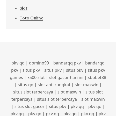
Slot
Toto Online
pkv qq
|
domino99
|
bandarqq pkv
|
bandarqq
pkv
|
situs pkv
|
situs pkv
|
situs pkv
|
situs pkv
games
|
x500 slot
|
slot gacor hari ini
|
sbobet88
|
situs qq
|
slot anti rungkat
|
slot maxwin
|
situs slot terpercaya
|
slot maxwin
|
situs slot
terpercaya
|
situs slot terpercaya
|
slot maxwin
|
situs slot gacor
|
situs pkv
|
pkv qq
|
pkv qq
|
pkv qq
|
pkv qq
|
pkv qq
|
pkv qq
|
pkv qq
|
pkv