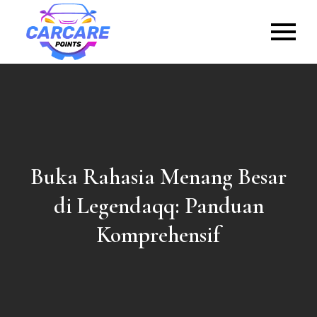
Skip
to
Temukan rahasia menemukan situs
Rahasia Menemukan
content
judi online gampang menang tahun
Situs Judi Online
ini. Pelajari cara memilih situs
dengan peluang menang tinggi dan
Gampang Menang Tahun
layanan berkualitas.
Ini
Buka Rahasia Menang Besar
di Legendaqq: Panduan
Komprehensif