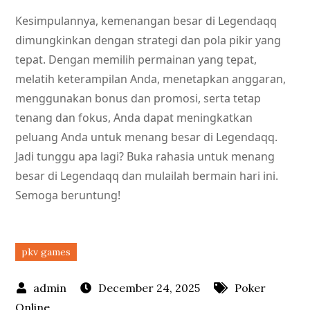
Kesimpulannya, kemenangan besar di Legendaqq
dimungkinkan dengan strategi dan pola pikir yang
tepat. Dengan memilih permainan yang tepat,
melatih keterampilan Anda, menetapkan anggaran,
menggunakan bonus dan promosi, serta tetap
tenang dan fokus, Anda dapat meningkatkan
peluang Anda untuk menang besar di Legendaqq.
Jadi tunggu apa lagi? Buka rahasia untuk menang
besar di Legendaqq dan mulailah bermain hari ini.
Semoga beruntung!
pkv games
December 24, 2025
Poker
Online