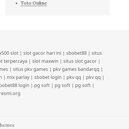
Toto Online
x500 slot
|
slot gacor hari ini
|
sbobet88
|
situs
ot terpercaya
|
slot maxwin
|
situs slot gacor
|
ames
|
situs pkv games
|
pkv games bandarqq
|
n
|
mix parlay
|
sbobet login
|
pkv qq
|
pkv qq
|
bobet88 login
|
pg soft
|
pg soft
|
pg soft
|
esmi.org
Themes