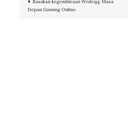
Post
Rasakan kegembiraan Wedeqq: Masa
Depan Gaming Online
navigation