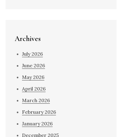
Archives
July 2026
June 2026
May 2026
April 2026
March 2026
February 2026
January 2026
December 2025