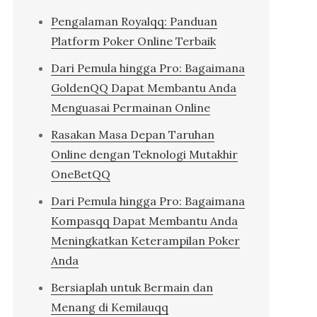
Pengalaman Royalqq: Panduan
Platform Poker Online Terbaik
Dari Pemula hingga Pro: Bagaimana
GoldenQQ Dapat Membantu Anda
Menguasai Permainan Online
Rasakan Masa Depan Taruhan
Online dengan Teknologi Mutakhir
OneBetQQ
Dari Pemula hingga Pro: Bagaimana
Kompasqq Dapat Membantu Anda
Meningkatkan Keterampilan Poker
Anda
Bersiaplah untuk Bermain dan
Menang di Kemilauqq