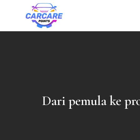
Skip
to
Temukan rahasia menemukan si
Rahasia Menemukan S
content
layanan berkualitas.
Dari pemula ke pr