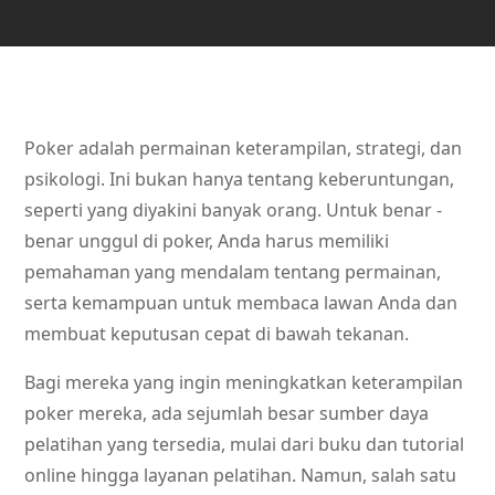
Poker adalah permainan keterampilan, strategi, dan
psikologi. Ini bukan hanya tentang keberuntungan,
seperti yang diyakini banyak orang. Untuk benar -
benar unggul di poker, Anda harus memiliki
pemahaman yang mendalam tentang permainan,
serta kemampuan untuk membaca lawan Anda dan
membuat keputusan cepat di bawah tekanan.
Bagi mereka yang ingin meningkatkan keterampilan
poker mereka, ada sejumlah besar sumber daya
pelatihan yang tersedia, mulai dari buku dan tutorial
online hingga layanan pelatihan. Namun, salah satu