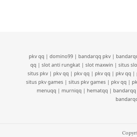
pkv qq
|
domino99
|
bandarqq pkv
|
bandarq
qq
|
slot anti rungkat
|
slot maxwin
|
situs sl
situs pkv
|
pkv qq
|
pkv qq
|
pkv qq
|
pkv qq
|
situs pkv games
|
situs pkv games
|
pkv qq
|
pk
menuqq
|
murniqq
|
hematqq
|
bandarqq
bandarq
Copyri