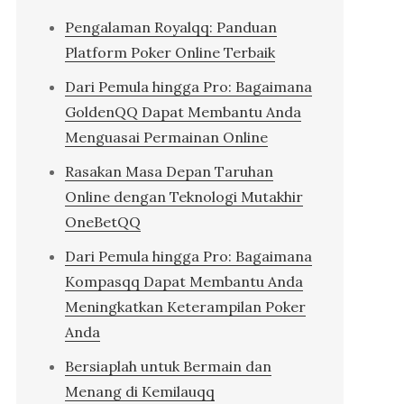
Pengalaman Royalqq: Panduan
Platform Poker Online Terbaik
Dari Pemula hingga Pro: Bagaimana
GoldenQQ Dapat Membantu Anda
Menguasai Permainan Online
Rasakan Masa Depan Taruhan
Online dengan Teknologi Mutakhir
OneBetQQ
Dari Pemula hingga Pro: Bagaimana
Kompasqq Dapat Membantu Anda
Meningkatkan Keterampilan Poker
Anda
Bersiaplah untuk Bermain dan
Menang di Kemilauqq