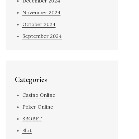
December 2024
November 2024
October 2024
September 2024
Categories
Casino Online
Poker Online
SBOBET
Slot