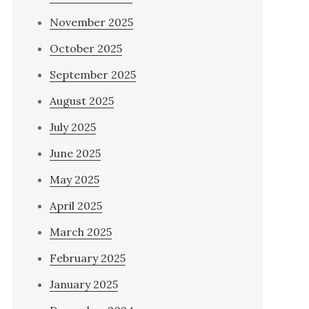
November 2025
October 2025
September 2025
August 2025
July 2025
June 2025
May 2025
April 2025
March 2025
February 2025
January 2025