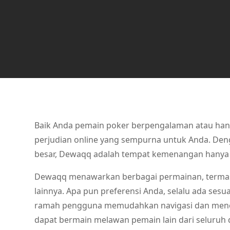
Baik Anda pemain poker berpengalaman atau han
perjudian online yang sempurna untuk Anda. De
besar, Dewaqq adalah tempat kemenangan hanya d
Dewaqq menawarkan berbagai permainan, termas
lainnya. Apa pun preferensi Anda, selalu ada ses
ramah pengguna memudahkan navigasi dan menem
dapat bermain melawan pemain lain dari seluruh