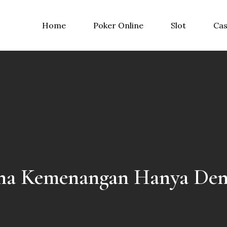
Home
Poker Online
Slot
Cas
tus judi online gampang menang tahun ini. Pelajari car
itus Judi Online Gampang Menang Tahun
a Kemenangan Hanya Deng