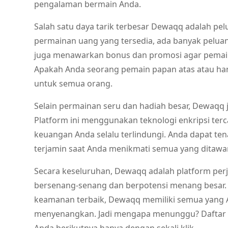
pengalaman bermain Anda.
Salah satu daya tarik terbesar Dewaqq adalah 
permainan uang yang tersedia, ada banyak pelua
juga menawarkan bonus dan promosi agar pemain
Apakah Anda seorang pemain papan atas atau ha
untuk semua orang.
Selain permainan seru dan hadiah besar, Dewaq
Platform ini menggunakan teknologi enkripsi ter
keuangan Anda selalu terlindungi. Anda dapat t
terjamin saat Anda menikmati semua yang ditaw
Secara keseluruhan, Dewaqq adalah platform perj
bersenang-senang dan berpotensi menang besar
keamanan terbaik, Dewaqq memiliki semua yang
menyenangkan. Jadi mengapa menunggu? Daftar k