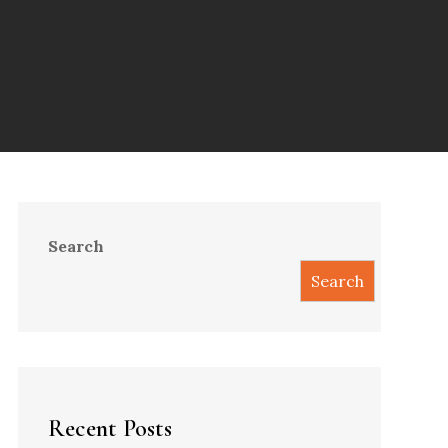
Search
Search
Recent Posts