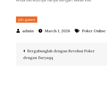
Anda berikutnya hanya dengan sekali klik.
pkv games
March 1, 2026
Poker Online
Post
Bergabunglah dengan Revolusi Poker
dengan Suryaqq
navigation