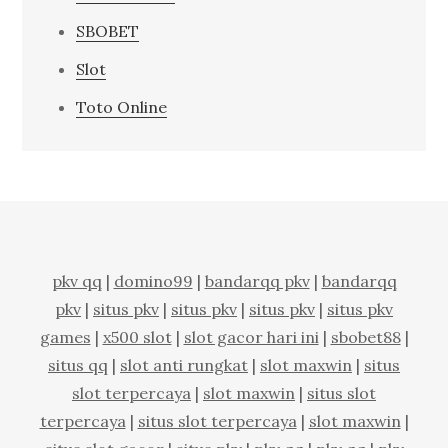
SBOBET
Slot
Toto Online
pkv qq
|
domino99
|
bandarqq pkv
|
bandarqq
pkv
|
situs pkv
|
situs pkv
|
situs pkv
|
situs pkv
games
|
x500 slot
|
slot gacor hari ini
|
sbobet88
|
situs qq
|
slot anti rungkat
|
slot maxwin
|
situs
slot terpercaya
|
slot maxwin
|
situs slot
terpercaya
|
situs slot terpercaya
|
slot maxwin
|