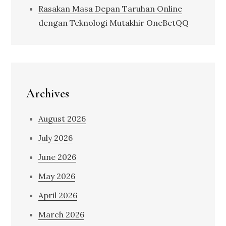
Rasakan Masa Depan Taruhan Online
dengan Teknologi Mutakhir OneBetQQ
Archives
August 2026
July 2026
June 2026
May 2026
April 2026
March 2026