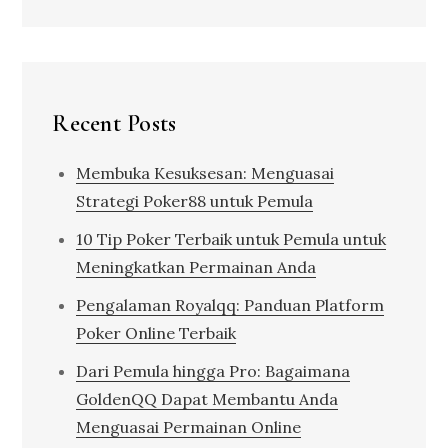
Recent Posts
Membuka Kesuksesan: Menguasai
Strategi Poker88 untuk Pemula
10 Tip Poker Terbaik untuk Pemula untuk
Meningkatkan Permainan Anda
Pengalaman Royalqq: Panduan Platform
Poker Online Terbaik
Dari Pemula hingga Pro: Bagaimana
GoldenQQ Dapat Membantu Anda
Menguasai Permainan Online