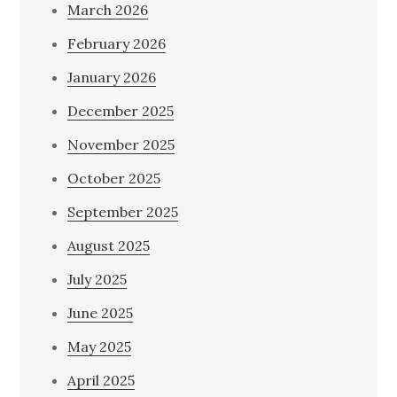
March 2026
February 2026
January 2026
December 2025
November 2025
October 2025
September 2025
August 2025
July 2025
June 2025
May 2025
April 2025