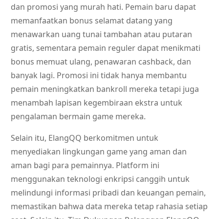
dan promosi yang murah hati. Pemain baru dapat
memanfaatkan bonus selamat datang yang
menawarkan uang tunai tambahan atau putaran
gratis, sementara pemain reguler dapat menikmati
bonus memuat ulang, penawaran cashback, dan
banyak lagi. Promosi ini tidak hanya membantu
pemain meningkatkan bankroll mereka tetapi juga
menambah lapisan kegembiraan ekstra untuk
pengalaman bermain game mereka.
Selain itu, ElangQQ berkomitmen untuk
menyediakan lingkungan game yang aman dan
aman bagi para pemainnya. Platform ini
menggunakan teknologi enkripsi canggih untuk
melindungi informasi pribadi dan keuangan pemain,
memastikan bahwa data mereka tetap rahasia setiap