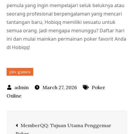
pemula yang ingin mempelajari seluk beluknya atau
seorang profesional berpengalaman yang mencari
tantangan baru, Hobiqq memiliki sesuatu untuk
semua orang. Jadi mengapa menunggu? Daftar hari
ini dan mulai mainkan permainan poker favorit Anda
di Hobiqq!
pkv games
March 27, 2026
Poker
Online
Post
MemberQQ: Tujuan Utama Penggemar
Poker