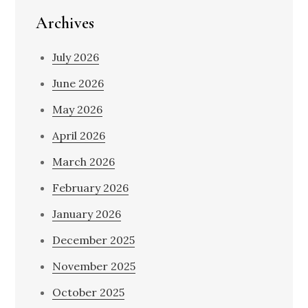
Archives
July 2026
June 2026
May 2026
April 2026
March 2026
February 2026
January 2026
December 2025
November 2025
October 2025