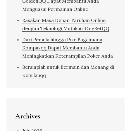
GoldenQQ Dapat Membantu Anda
Menguasai Permainan Online
Rasakan Masa Depan Taruhan Online
dengan Teknologi Mutakhir OneBetQQ
Dari Pemula hingga Pro: Bagaimana
Kompasqq Dapat Membantu Anda
Meningkatkan Keterampilan Poker Anda
Bersiaplah untuk Bermain dan Menang di
Kemilauqq
Archives
July 2026