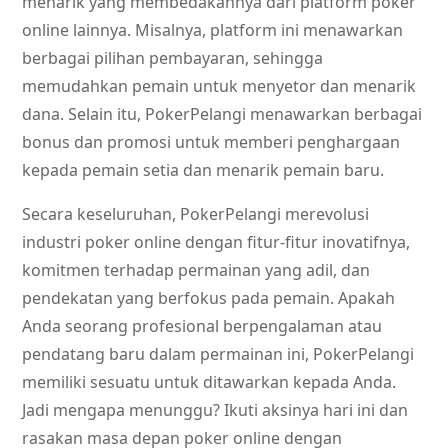
menarik yang membedakannya dari platform poker
online lainnya. Misalnya, platform ini menawarkan
berbagai pilihan pembayaran, sehingga
memudahkan pemain untuk menyetor dan menarik
dana. Selain itu, PokerPelangi menawarkan berbagai
bonus dan promosi untuk memberi penghargaan
kepada pemain setia dan menarik pemain baru.
Secara keseluruhan, PokerPelangi merevolusi
industri poker online dengan fitur-fitur inovatifnya,
komitmen terhadap permainan yang adil, dan
pendekatan yang berfokus pada pemain. Apakah
Anda seorang profesional berpengalaman atau
pendatang baru dalam permainan ini, PokerPelangi
memiliki sesuatu untuk ditawarkan kepada Anda.
Jadi mengapa menunggu? Ikuti aksinya hari ini dan
rasakan masa depan poker online dengan