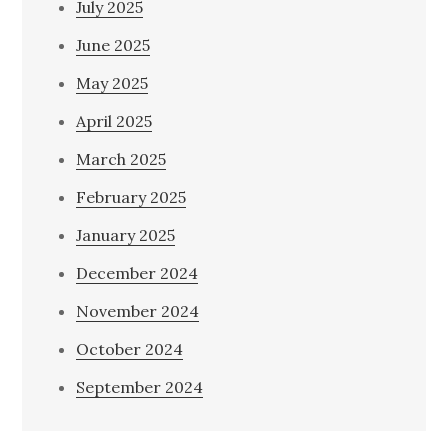
July 2025
June 2025
May 2025
April 2025
March 2025
February 2025
January 2025
December 2024
November 2024
October 2024
September 2024