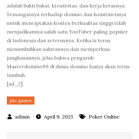
adalah bukti bakat, kreativitas, dan kerja kerasnya.
Semangatnya terhadap domino dan komitmennya
untuk menciptakan konten berkualitas tinggi telah
menjadikannya salah satu YouTuber paling populer
di Indonesia dan seterusnya. Ketika ia terus
menumbuhkan salurannya dan memperluas
jangkauannya, jelas bahwa pengaruh
Masterdomino99 di dunia domino hanya akan terus
tumbuh.
[ad_2]
pkv games
April 9, 2025
Poker Online