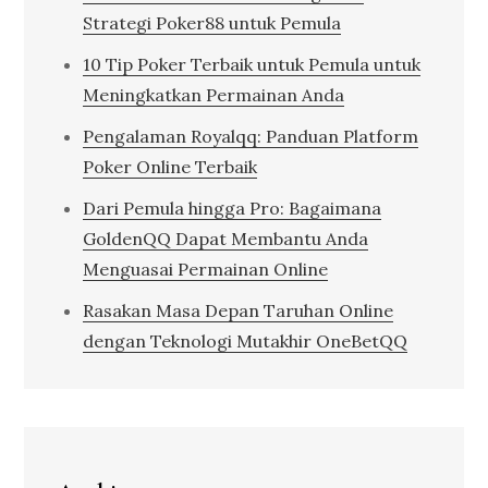
Strategi Poker88 untuk Pemula
10 Tip Poker Terbaik untuk Pemula untuk
Meningkatkan Permainan Anda
Pengalaman Royalqq: Panduan Platform
Poker Online Terbaik
Dari Pemula hingga Pro: Bagaimana
GoldenQQ Dapat Membantu Anda
Menguasai Permainan Online
Rasakan Masa Depan Taruhan Online
dengan Teknologi Mutakhir OneBetQQ