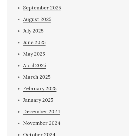
September 2025
August 2025
July 2025
June 2025
May 2025
April 2025
March 2025
February 2025
January 2025
December 2024
November 2024
October 2024