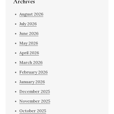
Archives
August 2026
July 2026
June 2026
May 2026
April 2026
March 2026
February 2026
January 2026
December 2025
November 2025
October 2025