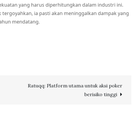
ekuatan yang harus diperhitungkan dalam industri ini.
k tergoyahkan, ia pasti akan meninggalkan dampak yang
tahun mendatang.
Ratuqq: Platform utama untuk aksi poker
berisiko tinggi