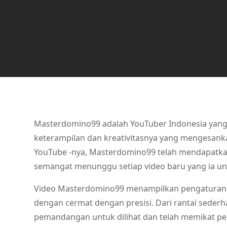
Masterdomino99 adalah YouTuber Indonesia yan
keterampilan dan kreativitasnya yang mengesankan
YouTube -nya, Masterdomino99 telah mendapatk
semangat menunggu setiap video baru yang ia u
Video Masterdomino99 menampilkan pengaturan 
dengan cermat dengan presisi. Dari rantai sederh
pemandangan untuk dilihat dan telah memikat pem