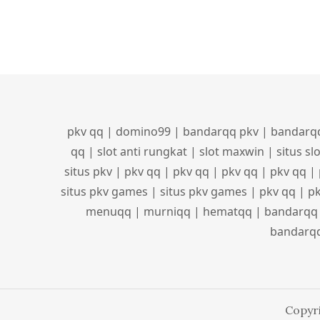
pkv qq
|
domino99
|
bandarqq pkv
|
bandarq
qq
|
slot anti rungkat
|
slot maxwin
|
situs sl
situs pkv
|
pkv qq
|
pkv qq
|
pkv qq
|
pkv qq
|
situs pkv games
|
situs pkv games
|
pkv qq
|
pk
menuqq
|
murniqq
|
hematqq
|
bandarqq
bandarq
Copyri