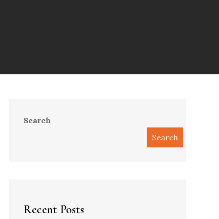
Search
Search
Recent Posts