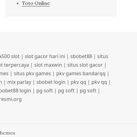
Toto Online
x500 slot
|
slot gacor hari ini
|
sbobet88
|
situs
ot terpercaya
|
slot maxwin
|
situs slot gacor
|
ames
|
situs pkv games
|
pkv games bandarqq
|
n
|
mix parlay
|
sbobet login
|
pkv qq
|
pkv qq
|
bobet88 login
|
pg soft
|
pg soft
|
pg soft
|
esmi.org
Themes