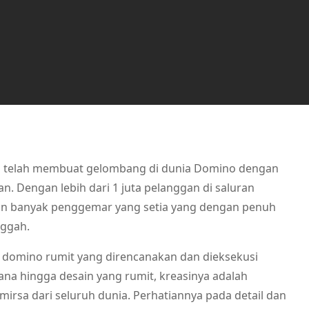
g telah membuat gelombang di dunia Domino dengan
. Dengan lebih dari 1 juta pelanggan di saluran
an banyak penggemar yang setia yang dengan penuh
nggah.
domino rumit yang direncanakan dan dieksekusi
ana hingga desain yang rumit, kreasinya adalah
irsa dari seluruh dunia. Perhatiannya pada detail dan