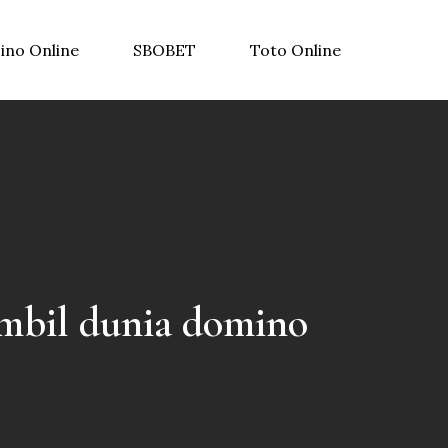
ino Online
SBOBET
Toto Online
a memilih situs dengan peluang menang tinggi dan
 Ini
mbil dunia domino