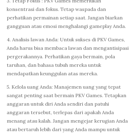
3. Tetap Fokus : PKV Games memerlukan
konsentrasi dan fokus. Tetap waspada dan
perhatikan permainan setiap saat. Jangan biarkan
gangguan atau emosi menghalangi gameplay Anda.
4. Analisis lawan Anda: Untuk sukses di PKV Games,
Anda harus bisa membaca lawan dan mengantisipasi
pergerakannya. Perhatikan gaya bermain, pola
taruhan, dan bahasa tubuh mereka untuk
mendapatkan keunggulan atas mereka.
5. Kelola uang Anda: Manajemen uang yang tepat
sangat penting saat bermain PKV Games. Tetapkan
anggaran untuk diri Anda sendiri dan patuhi
anggaran tersebut, terlepas dari apakah Anda
menang atau kalah. Jangan mengejar kerugian Anda
atau bertaruh lebih dari yang Anda mampu untuk