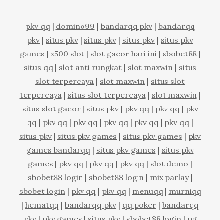
pkv qq
|
domino99
|
bandarqq pkv
|
bandarqq
pkv
|
situs pkv
|
situs pkv
|
situs pkv
|
situs pkv
games
|
x500 slot
|
slot gacor hari ini
|
sbobet88
|
situs qq
|
slot anti rungkat
|
slot maxwin
|
situs
slot terpercaya
|
slot maxwin
|
situs slot
terpercaya
|
situs slot terpercaya
|
slot maxwin
|
situs slot gacor
|
situs pkv
|
pkv qq
|
pkv qq
|
pkv
qq
|
pkv qq
|
pkv qq
|
pkv qq
|
pkv qq
|
pkv qq
|
situs pkv
|
situs pkv games
|
situs pkv games
|
pkv
games bandarqq
|
situs pkv games
|
situs pkv
games
|
pkv qq
|
pkv qq
|
pkv qq
|
slot demo
|
sbobet88 login
|
sbobet88 login
|
mix parlay
|
sbobet login
|
pkv qq
|
pkv qq
|
menuqq
|
murniqq
|
hematqq
|
bandarqq pkv
|
qq poker
|
bandarqq
pkv
|
pkv games
|
situs pkv
|
sbobet88 login
|
pg