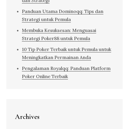
dan Strategi
Panduan Utama Dominoqq: Tips dan
Strategi untuk Pemula
Membuka Kesuksesan: Menguasai
Strategi Poker88 untuk Pemula
10 Tip Poker Terbaik untuk Pemula untuk
Meningkatkan Permainan Anda
Pengalaman Royalqq: Panduan Platform
Poker Online Terbaik
Archives