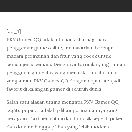
[ad_1]
PKV Games QQ adalah tujuan akhir bagi para
penggemar game online, menawarkan berbagai
macam permainan dan fitur yang cocok untuk
semua jenis pemain. Dengan antarmuka yang ramah
pengguna, gameplay yang menarik, dan platform
yang aman, PKV Games QQ dengan cepat menjadi
favorit di kalangan gamer di seluruh dunia.
Salah satu alasan utama mengapa PKV Games QQ
begitu populer adalah pilihan permainannya yang
beragam. Dari permainan kartu klasik seperti poker
dan domino hingga pilihan yang lebih modern