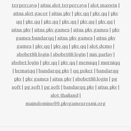
terpercaya
|
situs slot terpercaya
|
slot maxwin
|
situs slot gacor
|
situs pkv
|
pkv qq
|
pkv qq
|
pkv
qq
|
pkv qq
|
pkv qq
|
pkv qq
|
pkv qq
|
pkv qq
|
situs pkv
|
situs pkv games
|
situs pkv games
|
pkv
games bandarqq
|
situs pkv games
|
situs pkv
games
|
pkv qq
|
pkv qq
|
pkv qq
|
slot demo
|
sbobet88 login
|
sbobet88 login
|
mix parlay
|
sbobet login
|
pkv qq
|
pkv qq
|
menuqq
|
murniqq
|
hematqq
|
bandarqq pkv
|
qq poker
|
bandarqq
pkv
|
pkv games
|
situs pkv
|
sbobet88 login
|
pg
soft
|
pg soft
|
pg soft
|
bandarqq pkv
|
situs pkv
|
slot thailand
|
maindomino99.pkvgamesresmi.org