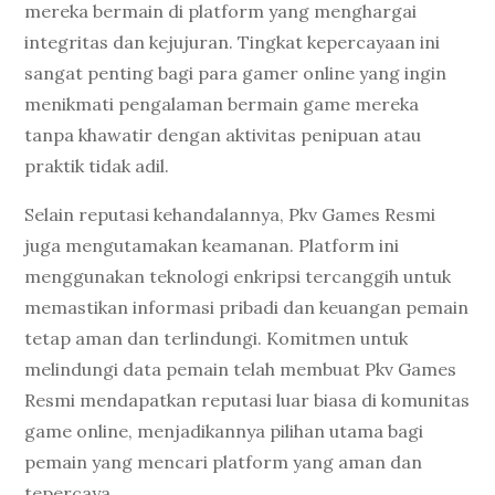
mereka bermain di platform yang menghargai
integritas dan kejujuran. Tingkat kepercayaan ini
sangat penting bagi para gamer online yang ingin
menikmati pengalaman bermain game mereka
tanpa khawatir dengan aktivitas penipuan atau
praktik tidak adil.
Selain reputasi kehandalannya, Pkv Games Resmi
juga mengutamakan keamanan. Platform ini
menggunakan teknologi enkripsi tercanggih untuk
memastikan informasi pribadi dan keuangan pemain
tetap aman dan terlindungi. Komitmen untuk
melindungi data pemain telah membuat Pkv Games
Resmi mendapatkan reputasi luar biasa di komunitas
game online, menjadikannya pilihan utama bagi
pemain yang mencari platform yang aman dan
tepercaya.