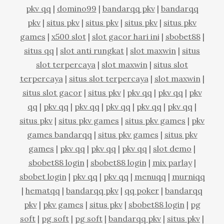
pkv qq
|
domino99
|
bandarqq pkv
|
bandarqq
pkv
|
situs pkv
|
situs pkv
|
situs pkv
|
situs pkv
games
|
x500 slot
|
slot gacor hari ini
|
sbobet88
|
situs qq
|
slot anti rungkat
|
slot maxwin
|
situs
slot terpercaya
|
slot maxwin
|
situs slot
terpercaya
|
situs slot terpercaya
|
slot maxwin
|
situs slot gacor
|
situs pkv
|
pkv qq
|
pkv qq
|
pkv
qq
|
pkv qq
|
pkv qq
|
pkv qq
|
pkv qq
|
pkv qq
|
situs pkv
|
situs pkv games
|
situs pkv games
|
pkv
games bandarqq
|
situs pkv games
|
situs pkv
games
|
pkv qq
|
pkv qq
|
pkv qq
|
slot demo
|
sbobet88 login
|
sbobet88 login
|
mix parlay
|
sbobet login
|
pkv qq
|
pkv qq
|
menuqq
|
murniqq
|
hematqq
|
bandarqq pkv
|
qq poker
|
bandarqq
pkv
|
pkv games
|
situs pkv
|
sbobet88 login
|
pg
soft
|
pg soft
|
pg soft
|
bandarqq pkv
|
situs pkv
|