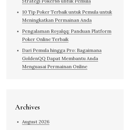
Strategi Poker88 untuk Pemula
10 Tip Poker Terbaik untuk Pemula untuk
Meningkatkan Permainan Anda
Pengalaman Royalqq: Panduan Platform
Poker Online Terbaik
Dari Pemula hingga Pro: Bagaimana
GoldenQQ Dapat Membantu Anda
Menguasai Permainan Online
Archives
August 2026