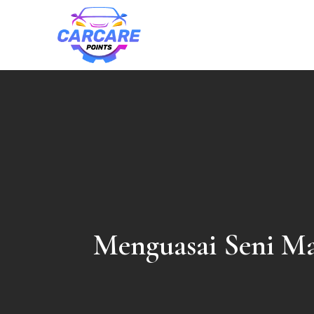
Skip
to
Temukan rahasia menemukan si
Rahasia Menemukan S
content
layanan berkualitas.
Menguasai Seni Ma