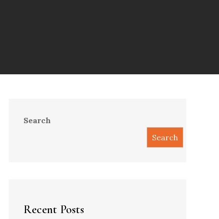
Search
Search
Recent Posts