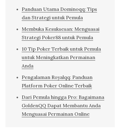
Panduan Utama Dominoqq: Tips
dan Strategi untuk Pemula
Membuka Kesuksesan: Menguasai
Strategi Poker88 untuk Pemula
10 Tip Poker Terbaik untuk Pemula
untuk Meningkatkan Permainan
Anda
Pengalaman Royalqq: Panduan
Platform Poker Online Terbaik
Dari Pemula hingga Pro: Bagaimana
GoldenQQ Dapat Membantu Anda
Menguasai Permainan Online