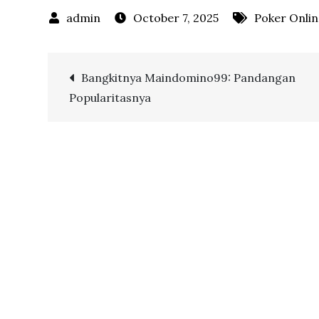
October 7, 2025
Poker Onlin
Post
Bangkitnya Maindomino99: Pandangan
Popularitasnya
navigation