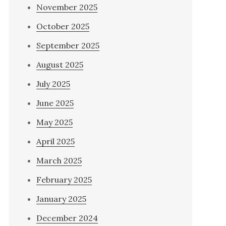
November 2025
October 2025
September 2025
August 2025
July 2025
June 2025
May 2025
April 2025
March 2025
February 2025
January 2025
December 2024