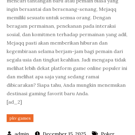
mencari tantangan baru atau pemain biasa yang
ingin bersantai dan bersenang-senang, Mejaqq
memiliki sesuatu untuk semua orang. Dengan
beragam permainan, penekanan pada interaksi
sosial, dan komitmen terhadap permainan yang adil,
Mejaqq pasti akan memberikan hiburan dan
kegembiraan selama berjam-jam bagi pemain dari
segala usia dan tingkat keahlian. Jadi mengapa tidak
melihat lebih dekat platform game online populer ini
dan melihat apa saja yang sedang ramai
dibicarakan? Siapa tahu, Anda mungkin menemukan
destinasi gaming favorit baru Anda.
[ad_2]
pkv games
December 15, 2025
Poker