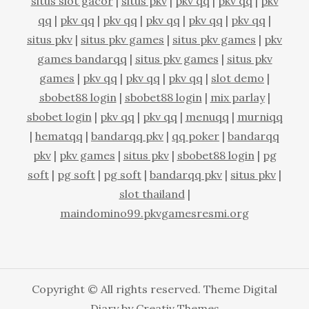
situs slot gacor
|
situs pkv
|
pkv qq
|
pkv qq
|
pkv
qq
|
pkv qq
|
pkv qq
|
pkv qq
|
pkv qq
|
pkv qq
|
situs pkv
|
situs pkv games
|
situs pkv games
|
pkv
games bandarqq
|
situs pkv games
|
situs pkv
games
|
pkv qq
|
pkv qq
|
pkv qq
|
slot demo
|
sbobet88 login
|
sbobet88 login
|
mix parlay
|
sbobet login
|
pkv qq
|
pkv qq
|
menuqq
|
murniqq
|
hematqq
|
bandarqq pkv
|
qq poker
|
bandarqq
pkv
|
pkv games
|
situs pkv
|
sbobet88 login
|
pg
soft
|
pg soft
|
pg soft
|
bandarqq pkv
|
situs pkv
|
slot thailand
|
maindomino99.pkvgamesresmi.org
Copyright © All rights reserved. Theme Digital
Diary by
Creativ Themes