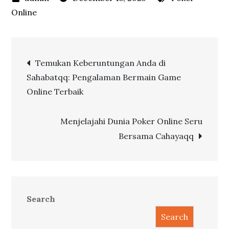
Online
Post
Temukan Keberuntungan Anda di
Sahabatqq: Pengalaman Bermain Game
navigation
Online Terbaik
Menjelajahi Dunia Poker Online Seru
Bersama Cahayaqq
Search
Search