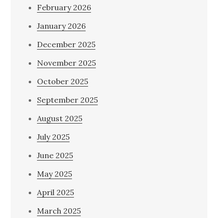
February 2026
January 2026
December 2025
November 2025
October 2025
September 2025
August 2025
July 2025
June 2025
May 2025
April 2025
March 2025