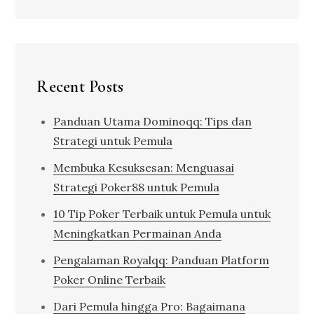
Recent Posts
Panduan Utama Dominoqq: Tips dan
Strategi untuk Pemula
Membuka Kesuksesan: Menguasai
Strategi Poker88 untuk Pemula
10 Tip Poker Terbaik untuk Pemula untuk
Meningkatkan Permainan Anda
Pengalaman Royalqq: Panduan Platform
Poker Online Terbaik
Dari Pemula hingga Pro: Bagaimana