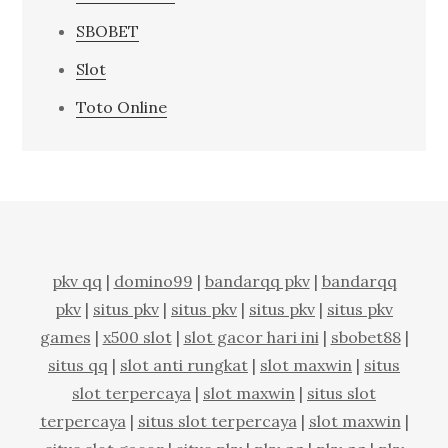
SBOBET
Slot
Toto Online
pkv qq
|
domino99
|
bandarqq pkv
|
bandarqq
pkv
|
situs pkv
|
situs pkv
|
situs pkv
|
situs pkv
games
|
x500 slot
|
slot gacor hari ini
|
sbobet88
|
situs qq
|
slot anti rungkat
|
slot maxwin
|
situs
slot terpercaya
|
slot maxwin
|
situs slot
terpercaya
|
situs slot terpercaya
|
slot maxwin
|