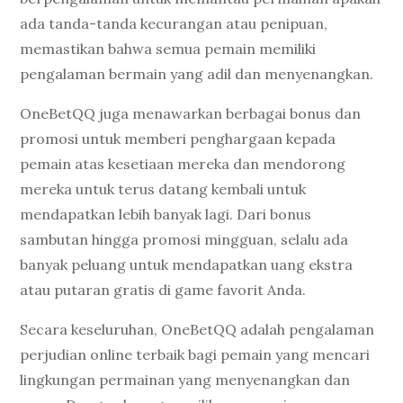
ada tanda-tanda kecurangan atau penipuan,
memastikan bahwa semua pemain memiliki
pengalaman bermain yang adil dan menyenangkan.
OneBetQQ juga menawarkan berbagai bonus dan
promosi untuk memberi penghargaan kepada
pemain atas kesetiaan mereka dan mendorong
mereka untuk terus datang kembali untuk
mendapatkan lebih banyak lagi. Dari bonus
sambutan hingga promosi mingguan, selalu ada
banyak peluang untuk mendapatkan uang ekstra
atau putaran gratis di game favorit Anda.
Secara keseluruhan, OneBetQQ adalah pengalaman
perjudian online terbaik bagi pemain yang mencari
lingkungan permainan yang menyenangkan dan