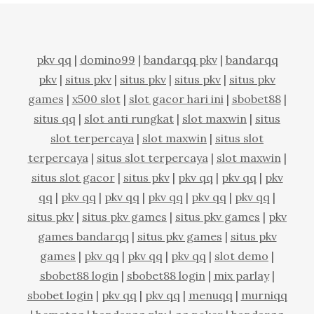
pkv qq
|
domino99
|
bandarqq pkv
|
bandarqq
pkv
|
situs pkv
|
situs pkv
|
situs pkv
|
situs pkv
games
|
x500 slot
|
slot gacor hari ini
|
sbobet88
|
situs qq
|
slot anti rungkat
|
slot maxwin
|
situs
slot terpercaya
|
slot maxwin
|
situs slot
terpercaya
|
situs slot terpercaya
|
slot maxwin
|
situs slot gacor
|
situs pkv
|
pkv qq
|
pkv qq
|
pkv
qq
|
pkv qq
|
pkv qq
|
pkv qq
|
pkv qq
|
pkv qq
|
situs pkv
|
situs pkv games
|
situs pkv games
|
pkv
games bandarqq
|
situs pkv games
|
situs pkv
games
|
pkv qq
|
pkv qq
|
pkv qq
|
slot demo
|
sbobet88 login
|
sbobet88 login
|
mix parlay
|
sbobet login
|
pkv qq
|
pkv qq
|
menuqq
|
murniqq