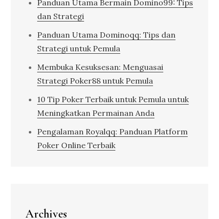
Panduan Utama Bermain Domino99: Tips
dan Strategi
Panduan Utama Dominoqq: Tips dan
Strategi untuk Pemula
Membuka Kesuksesan: Menguasai
Strategi Poker88 untuk Pemula
10 Tip Poker Terbaik untuk Pemula untuk
Meningkatkan Permainan Anda
Pengalaman Royalqq: Panduan Platform
Poker Online Terbaik
Archives