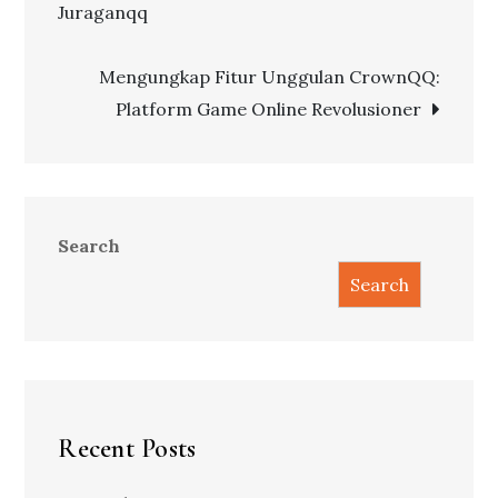
Juraganqq
navigation
Mengungkap Fitur Unggulan CrownQQ:
Platform Game Online Revolusioner
Search
Search
Recent Posts