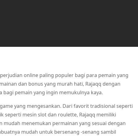
perjudian online paling populer bagi para pemain yang
mainan dan bonus yang murah hati, Rajaqq dengan
a bagi pemain yang ingin memukulnya kaya.
 game yang mengesankan. Dari favorit tradisional seperti
 seperti mesin slot dan roulette, Rajaqq memiliki
gan mudah menemukan permainan yang sesuai dengan
embuatnya mudah untuk bersenang -senang sambil