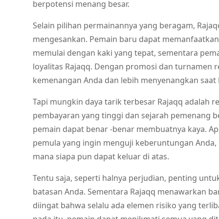
berpotensi menang besar.
Selain pilihan permainannya yang beragam, Raj
mengesankan. Pemain baru dapat memanfaatkan
memulai dengan kaki yang tepat, sementara pema
loyalitas Rajaqq. Dengan promosi dan turnamen 
kemenangan Anda dan lebih menyenangkan saat 
Tapi mungkin daya tarik terbesar Rajaqq adalah 
pembayaran yang tinggi dan sejarah pemenang bes
pemain dapat benar -benar membuatnya kaya. Ap
pemula yang ingin menguji keberuntungan Anda,
mana siapa pun dapat keluar di atas.
Tentu saja, seperti halnya perjudian, penting u
batasan Anda. Sementara Rajaqq menawarkan ban
diingat bahwa selalu ada elemen risiko yang ter