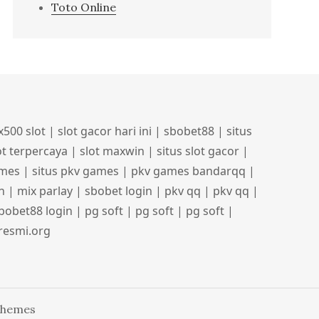
Toto Online
x500 slot
|
slot gacor hari ini
|
sbobet88
|
situs
ot terpercaya
|
slot maxwin
|
situs slot gacor
|
ames
|
situs pkv games
|
pkv games bandarqq
|
n
|
mix parlay
|
sbobet login
|
pkv qq
|
pkv qq
|
bobet88 login
|
pg soft
|
pg soft
|
pg soft
|
esmi.org
Themes