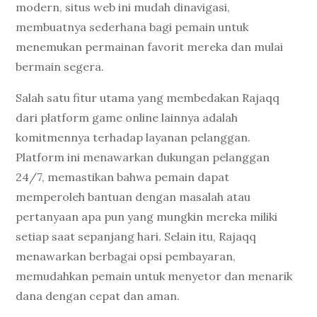
modern, situs web ini mudah dinavigasi,
membuatnya sederhana bagi pemain untuk
menemukan permainan favorit mereka dan mulai
bermain segera.
Salah satu fitur utama yang membedakan Rajaqq
dari platform game online lainnya adalah
komitmennya terhadap layanan pelanggan.
Platform ini menawarkan dukungan pelanggan
24/7, memastikan bahwa pemain dapat
memperoleh bantuan dengan masalah atau
pertanyaan apa pun yang mungkin mereka miliki
setiap saat sepanjang hari. Selain itu, Rajaqq
menawarkan berbagai opsi pembayaran,
memudahkan pemain untuk menyetor dan menarik
dana dengan cepat dan aman.