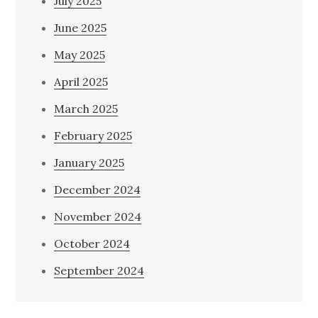
July 2025
June 2025
May 2025
April 2025
March 2025
February 2025
January 2025
December 2024
November 2024
October 2024
September 2024