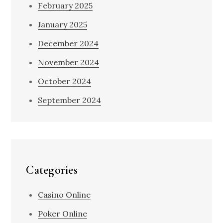
February 2025
January 2025
December 2024
November 2024
October 2024
September 2024
Categories
Casino Online
Poker Online