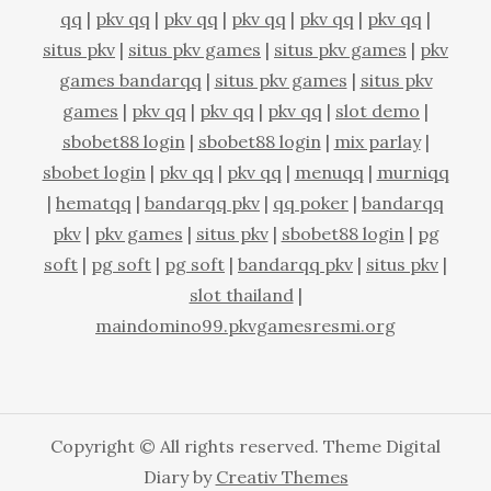
qq
|
pkv qq
|
pkv qq
|
pkv qq
|
pkv qq
|
pkv qq
|
situs pkv
|
situs pkv games
|
situs pkv games
|
pkv
games bandarqq
|
situs pkv games
|
situs pkv
games
|
pkv qq
|
pkv qq
|
pkv qq
|
slot demo
|
sbobet88 login
|
sbobet88 login
|
mix parlay
|
sbobet login
|
pkv qq
|
pkv qq
|
menuqq
|
murniqq
|
hematqq
|
bandarqq pkv
|
qq poker
|
bandarqq
pkv
|
pkv games
|
situs pkv
|
sbobet88 login
|
pg
soft
|
pg soft
|
pg soft
|
bandarqq pkv
|
situs pkv
|
slot thailand
|
maindomino99.pkvgamesresmi.org
Copyright © All rights reserved. Theme Digital
Diary by
Creativ Themes