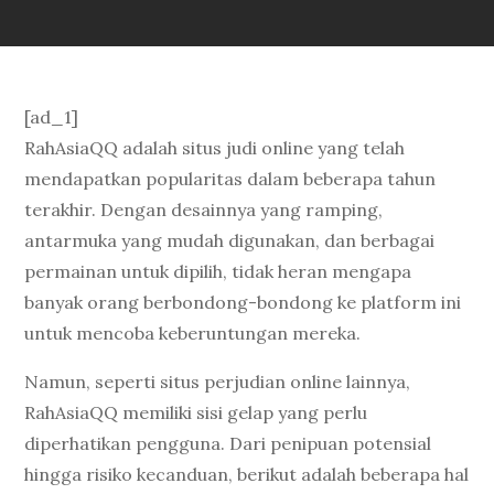
[ad_1]
RahAsiaQQ adalah situs judi online yang telah
mendapatkan popularitas dalam beberapa tahun
terakhir. Dengan desainnya yang ramping,
antarmuka yang mudah digunakan, dan berbagai
permainan untuk dipilih, tidak heran mengapa
banyak orang berbondong-bondong ke platform ini
untuk mencoba keberuntungan mereka.
Namun, seperti situs perjudian online lainnya,
RahAsiaQQ memiliki sisi gelap yang perlu
diperhatikan pengguna. Dari penipuan potensial
hingga risiko kecanduan, berikut adalah beberapa hal