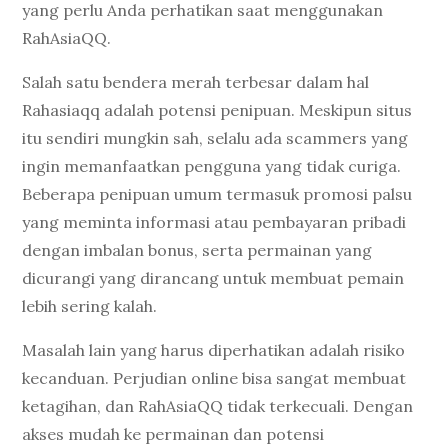
yang perlu Anda perhatikan saat menggunakan
RahAsiaQQ.
Salah satu bendera merah terbesar dalam hal
Rahasiaqq adalah potensi penipuan. Meskipun situs
itu sendiri mungkin sah, selalu ada scammers yang
ingin memanfaatkan pengguna yang tidak curiga.
Beberapa penipuan umum termasuk promosi palsu
yang meminta informasi atau pembayaran pribadi
dengan imbalan bonus, serta permainan yang
dicurangi yang dirancang untuk membuat pemain
lebih sering kalah.
Masalah lain yang harus diperhatikan adalah risiko
kecanduan. Perjudian online bisa sangat membuat
ketagihan, dan RahAsiaQQ tidak terkecuali. Dengan
akses mudah ke permainan dan potensi