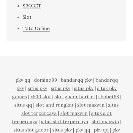
SBOBET
Slot
Toto Online
pkv qq
|
domino99
|
bandarqq pkv
|
bandarqq
pkv
|
situs pkv
|
situs pkv
|
situs pkv
|
situs pkv
games
|
x500 slot
|
slot gacor hari ini
|
sbobet88
|
situs qq
|
slot anti rungkat
|
slot maxwin
|
situs
slot terpercaya
|
slot maxwin
|
situs slot
terpercaya
|
situs slot terpercaya
|
slot maxwin
|
situs slot gacor
|
situs pkv
|
pkv qq
|
pkv qq
|
pkv