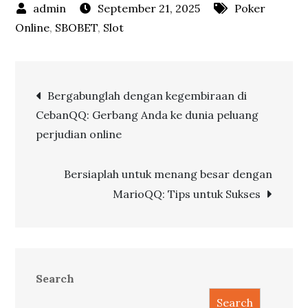
September 21, 2025
Poker
Online
,
SBOBET
,
Slot
Post
Bergabunglah dengan kegembiraan di
CebanQQ: Gerbang Anda ke dunia peluang
navigation
perjudian online
Bersiaplah untuk menang besar dengan
MarioQQ: Tips untuk Sukses
Search
Search