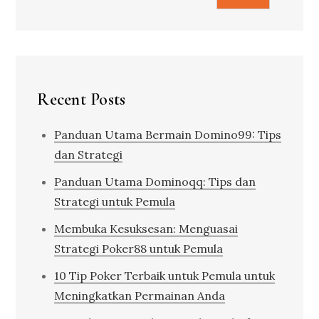
Recent Posts
Panduan Utama Bermain Domino99: Tips
dan Strategi
Panduan Utama Dominoqq: Tips dan
Strategi untuk Pemula
Membuka Kesuksesan: Menguasai
Strategi Poker88 untuk Pemula
10 Tip Poker Terbaik untuk Pemula untuk
Meningkatkan Permainan Anda