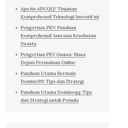
Apa itu ADUQQ? Tinjauan
Komprehensif Teknologi Inovatif ini
Pengertian PKV: Panduan
Komprehensif Asuransi Kesehatan
Swasta
Pengertian PKV Games: Masa
Depan Permainan Online
Panduan Utama Bermain
Domino99: Tips dan Strategi
Panduan Utama Dominoqq: Tips
dan Strategi untuk Pemula