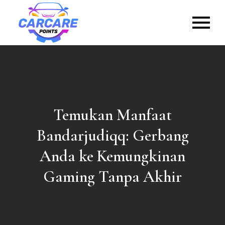
Skip
to
Temukan rahasia menemukan situs
Rahasia Menemukan
content
judi online gampang menang tahun
Situs Judi Online
ini. Pelajari cara memilih situs
dengan peluang menang tinggi dan
Gampang Menang Tahun
layanan berkualitas.
Ini
Temukan Manfaat
Bandarjudiqq: Gerbang
Anda ke Kemungkinan
Gaming Tanpa Akhir