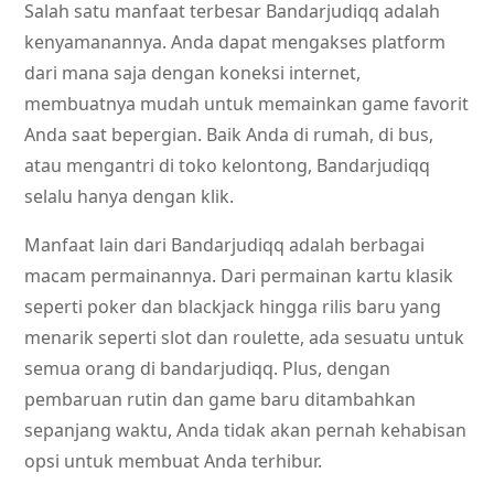
Salah satu manfaat terbesar Bandarjudiqq adalah
kenyamanannya. Anda dapat mengakses platform
dari mana saja dengan koneksi internet,
membuatnya mudah untuk memainkan game favorit
Anda saat bepergian. Baik Anda di rumah, di bus,
atau mengantri di toko kelontong, Bandarjudiqq
selalu hanya dengan klik.
Manfaat lain dari Bandarjudiqq adalah berbagai
macam permainannya. Dari permainan kartu klasik
seperti poker dan blackjack hingga rilis baru yang
menarik seperti slot dan roulette, ada sesuatu untuk
semua orang di bandarjudiqq. Plus, dengan
pembaruan rutin dan game baru ditambahkan
sepanjang waktu, Anda tidak akan pernah kehabisan
opsi untuk membuat Anda terhibur.