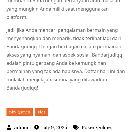
membantu Anda dengan pertanyaan atau masalah
yang mungkin Anda miliki saat menggunakan
platform.
Jadi, jika Anda mencari pengalaman bermain yang
menyenangkan dan menarik, tidak terlihat lagi dari
Bandarjudiqq. Dengan berbagai macam permainan,
akses yang nyaman, dan aspek sosial, Bandarjudiqq
adalah pintu gerbang Anda ke kemungkinan
permainan yang tak ada habisnya. Daftar hari ini dan
mulailah menjelajahi semua yang ditawarkan
Bandarjudiqq!
pkv games
slot
July 9, 2025
Poker Online
,