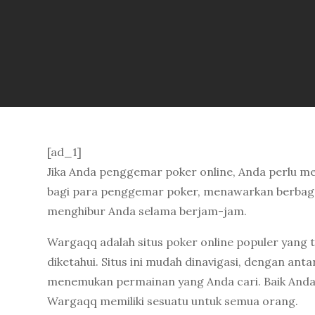
[ad_1]
Jika Anda penggemar poker online, Anda perlu me
bagi para penggemar poker, menawarkan berbag
menghibur Anda selama berjam-jam.
Wargaqq adalah situs poker online populer yang 
diketahui. Situs ini mudah dinavigasi, dengan 
menemukan permainan yang Anda cari. Baik Anda
Wargaqq memiliki sesuatu untuk semua orang.