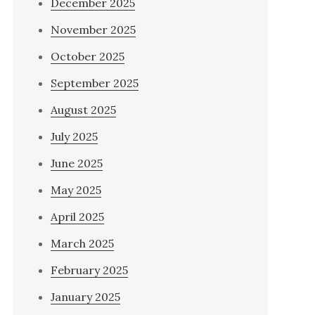
December 2025
November 2025
October 2025
September 2025
August 2025
July 2025
June 2025
May 2025
April 2025
March 2025
February 2025
January 2025