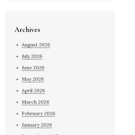
Archives
August 2026
July 2026
June 2026
May 2026
April 2026
March 2026
February 2026
January 2026