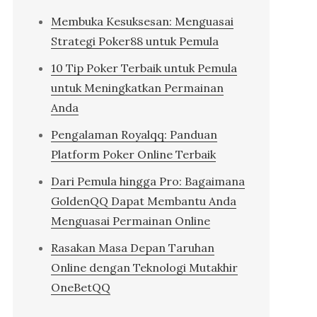
Membuka Kesuksesan: Menguasai
Strategi Poker88 untuk Pemula
10 Tip Poker Terbaik untuk Pemula
untuk Meningkatkan Permainan
Anda
Pengalaman Royalqq: Panduan
Platform Poker Online Terbaik
Dari Pemula hingga Pro: Bagaimana
GoldenQQ Dapat Membantu Anda
Menguasai Permainan Online
Rasakan Masa Depan Taruhan
Online dengan Teknologi Mutakhir
OneBetQQ