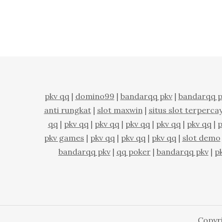
pkv qq
|
domino99
|
bandarqq pkv
|
bandarqq p
anti rungkat
|
slot maxwin
|
situs slot terperca
qq
|
pkv qq
|
pkv qq
|
pkv qq
|
pkv qq
|
pkv qq
|
p
pkv games
|
pkv qq
|
pkv qq
|
pkv qq
|
slot demo
bandarqq pkv
|
qq poker
|
bandarqq pkv
|
p
Copyri