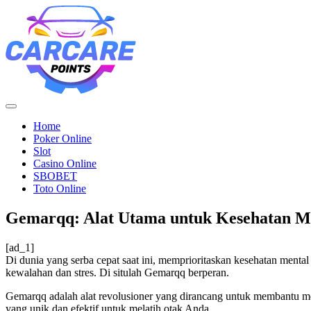
Skip
to
content
Temukan rahasia menemukan situs judi online gampang menang tahun i
Rahasia Menemukan Situs Jud
Home
Poker Online
Slot
Casino Online
SBOBET
Toto Online
Gemarqq: Alat Utama untuk Kesehatan M
[ad_1]
Di dunia yang serba cepat saat ini, memprioritaskan kesehatan menta
kewalahan dan stres. Di situlah Gemarqq berperan.
Gemarqq adalah alat revolusioner yang dirancang untuk membantu m
yang unik dan efektif untuk melatih otak Anda.