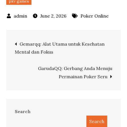
pkv games
June 2, 2026
Poker Online
Post
Gemarqq: Alat Utama untuk Kesehatan
Mental dan Fokus
navigation
GarudaQQ: Gerbang Anda Menuju
Permainan Poker Seru
Search
Search