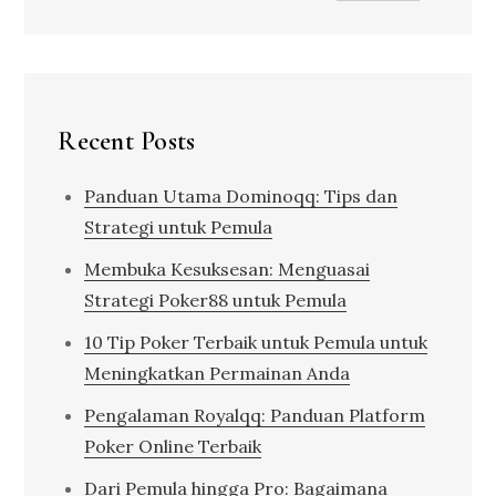
Recent Posts
Panduan Utama Dominoqq: Tips dan
Strategi untuk Pemula
Membuka Kesuksesan: Menguasai
Strategi Poker88 untuk Pemula
10 Tip Poker Terbaik untuk Pemula untuk
Meningkatkan Permainan Anda
Pengalaman Royalqq: Panduan Platform
Poker Online Terbaik
Dari Pemula hingga Pro: Bagaimana