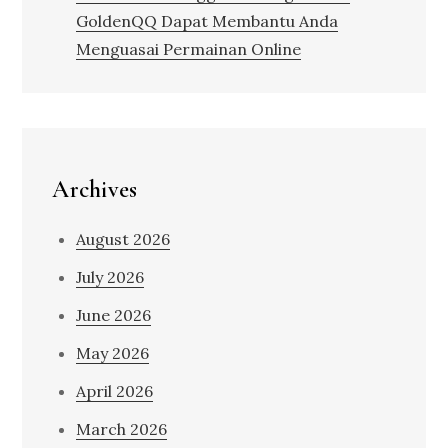
GoldenQQ Dapat Membantu Anda
Menguasai Permainan Online
Archives
August 2026
July 2026
June 2026
May 2026
April 2026
March 2026