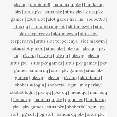
pkv qq
|
domino99
|
bandarqq pkv
|
bandarqq
pkv
|
situs pkv
|
situs pkv
|
situs pkv
|
situs pkv
games
|
x500 slot
|
slot gacor hari ini
|
sbobet88
|
situs qq
|
slot anti rungkat
|
slot maxwin
|
situs
slot terpercaya
|
slot maxwin
|
situs slot
terpercaya
|
situs slot terpercaya
|
slot maxwin
|
situs slot gacor
|
situs pkv
|
pkv qq
|
pkv qq
|
pkv
qq
|
pkv qq
|
pkv qq
|
pkv qq
|
pkv qq
|
pkv qq
|
situs pkv
|
situs pkv games
|
situs pkv games
|
pkv
games bandarqq
|
situs pkv games
|
situs pkv
games
|
pkv qq
|
pkv qq
|
pkv qq
|
slot demo
|
sbobet88 login
|
sbobet88 login
|
mix parlay
|
sbobet login
|
pkv qq
|
pkv qq
|
menuqq
|
murniqq
|
hematqq
|
bandarqq pkv
|
qq poker
|
bandarqq
pkv
|
pkv games
|
situs pkv
|
sbobet88 login
|
pg
soft
|
pg soft
|
pg soft
|
bandarqq pkv
|
situs pkv
|