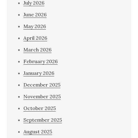
July 2026
June 2026
May 2026
April 2026
March 2026
February 2026
January 2026
December 2025
November 2025
October 2025
September 2025
August 2025