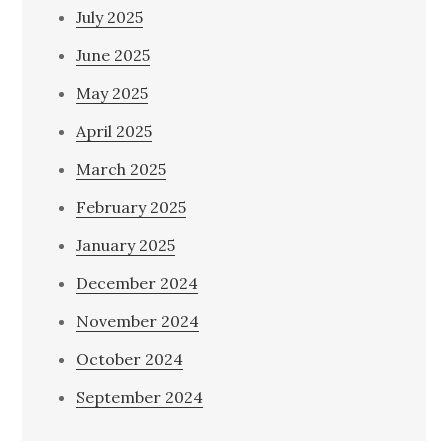
July 2025
June 2025
May 2025
April 2025
March 2025
February 2025
January 2025
December 2024
November 2024
October 2024
September 2024