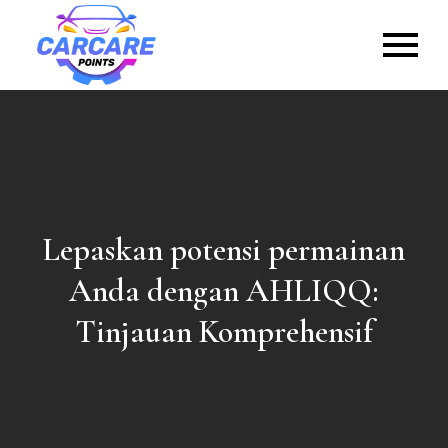
Skip
to
Temukan rahasia menemukan situs
Rahasia Menemukan
content
judi online gampang menang tahun
Situs Judi Online
ini. Pelajari cara memilih situs
dengan peluang menang tinggi dan
Gampang Menang Tahun
layanan berkualitas.
Ini
Lepaskan potensi permainan
Anda dengan AHLIQQ:
Tinjauan Komprehensif