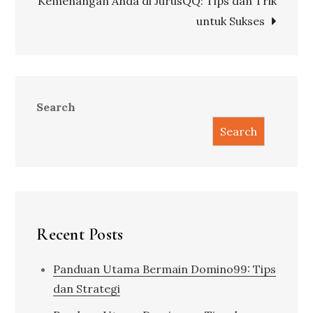
Kemenangan Anda di JurusQQ: Tips dan Trik
untuk Sukses
Search
Search
Recent Posts
Panduan Utama Bermain Domino99: Tips
dan Strategi