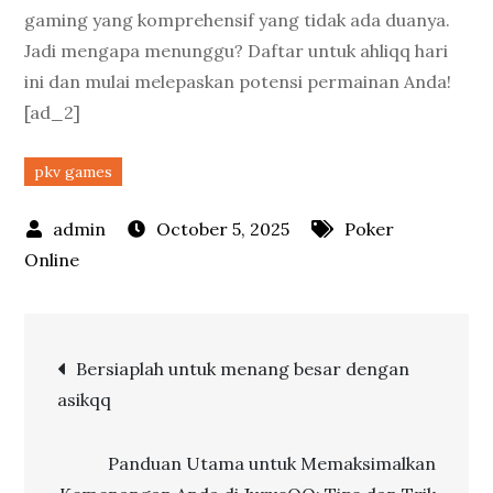
gaming yang komprehensif yang tidak ada duanya.
Jadi mengapa menunggu? Daftar untuk ahliqq hari
ini dan mulai melepaskan potensi permainan Anda!
[ad_2]
pkv games
October 5, 2025
Poker
Online
Post
Bersiaplah untuk menang besar dengan
asikqq
navigation
Panduan Utama untuk Memaksimalkan