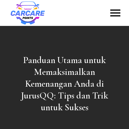
Skip
to
Temukan rahasia menemukan situs
Rahasia Menemukan
content
judi online gampang menang tahun
Situs Judi Online
ini. Pelajari cara memilih situs
dengan peluang menang tinggi dan
Gampang Menang Tahun
layanan berkualitas.
Ini
Panduan Utama untuk
Memaksimalkan
Kemenangan Anda di
JurusQQ: Tips dan Trik
untuk Sukses