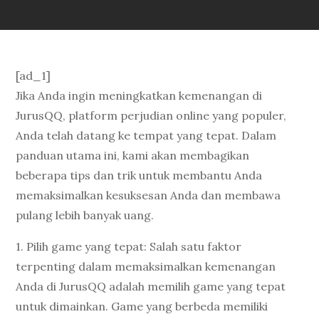
[ad_1]
Jika Anda ingin meningkatkan kemenangan di
JurusQQ, platform perjudian online yang populer,
Anda telah datang ke tempat yang tepat. Dalam
panduan utama ini, kami akan membagikan
beberapa tips dan trik untuk membantu Anda
memaksimalkan kesuksesan Anda dan membawa
pulang lebih banyak uang.
1. Pilih game yang tepat: Salah satu faktor
terpenting dalam memaksimalkan kemenangan
Anda di JurusQQ adalah memilih game yang tepat
untuk dimainkan. Game yang berbeda memiliki