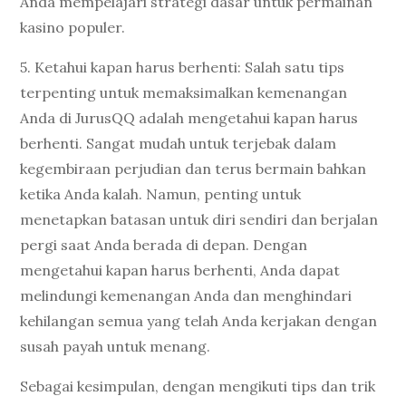
Anda mempelajari strategi dasar untuk permainan
kasino populer.
5. Ketahui kapan harus berhenti: Salah satu tips
terpenting untuk memaksimalkan kemenangan
Anda di JurusQQ adalah mengetahui kapan harus
berhenti. Sangat mudah untuk terjebak dalam
kegembiraan perjudian dan terus bermain bahkan
ketika Anda kalah. Namun, penting untuk
menetapkan batasan untuk diri sendiri dan berjalan
pergi saat Anda berada di depan. Dengan
mengetahui kapan harus berhenti, Anda dapat
melindungi kemenangan Anda dan menghindari
kehilangan semua yang telah Anda kerjakan dengan
susah payah untuk menang.
Sebagai kesimpulan, dengan mengikuti tips dan trik