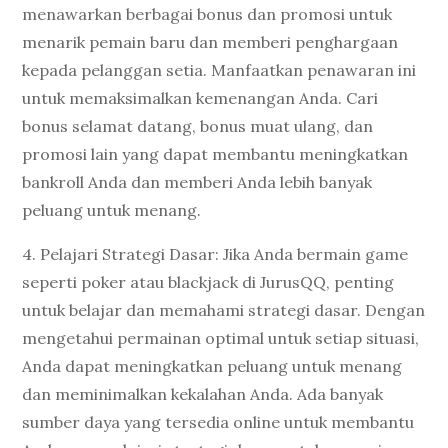
menawarkan berbagai bonus dan promosi untuk
menarik pemain baru dan memberi penghargaan
kepada pelanggan setia. Manfaatkan penawaran ini
untuk memaksimalkan kemenangan Anda. Cari
bonus selamat datang, bonus muat ulang, dan
promosi lain yang dapat membantu meningkatkan
bankroll Anda dan memberi Anda lebih banyak
peluang untuk menang.
4. Pelajari Strategi Dasar: Jika Anda bermain game
seperti poker atau blackjack di JurusQQ, penting
untuk belajar dan memahami strategi dasar. Dengan
mengetahui permainan optimal untuk setiap situasi,
Anda dapat meningkatkan peluang untuk menang
dan meminimalkan kekalahan Anda. Ada banyak
sumber daya yang tersedia online untuk membantu