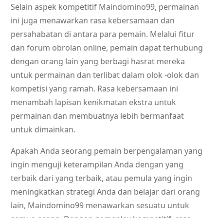
Selain aspek kompetitif Maindomino99, permainan
ini juga menawarkan rasa kebersamaan dan
persahabatan di antara para pemain. Melalui fitur
dan forum obrolan online, pemain dapat terhubung
dengan orang lain yang berbagi hasrat mereka
untuk permainan dan terlibat dalam olok -olok dan
kompetisi yang ramah. Rasa kebersamaan ini
menambah lapisan kenikmatan ekstra untuk
permainan dan membuatnya lebih bermanfaat
untuk dimainkan.
Apakah Anda seorang pemain berpengalaman yang
ingin menguji keterampilan Anda dengan yang
terbaik dari yang terbaik, atau pemula yang ingin
meningkatkan strategi Anda dan belajar dari orang
lain, Maindomino99 menawarkan sesuatu untuk