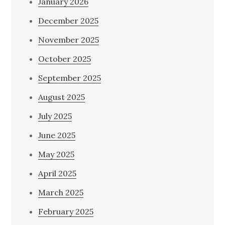
January 2026
December 2025
November 2025
October 2025
September 2025
August 2025
July 2025
June 2025
May 2025
April 2025
March 2025
February 2025