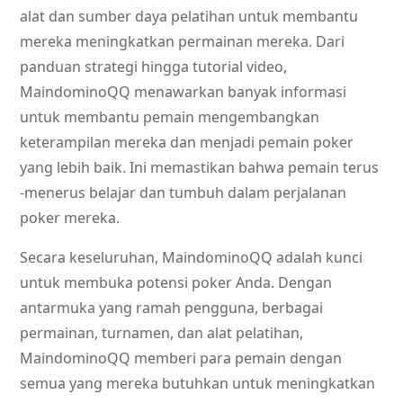
alat dan sumber daya pelatihan untuk membantu
mereka meningkatkan permainan mereka. Dari
panduan strategi hingga tutorial video,
MaindominoQQ menawarkan banyak informasi
untuk membantu pemain mengembangkan
keterampilan mereka dan menjadi pemain poker
yang lebih baik. Ini memastikan bahwa pemain terus
-menerus belajar dan tumbuh dalam perjalanan
poker mereka.
Secara keseluruhan, MaindominoQQ adalah kunci
untuk membuka potensi poker Anda. Dengan
antarmuka yang ramah pengguna, berbagai
permainan, turnamen, dan alat pelatihan,
MaindominoQQ memberi para pemain dengan
semua yang mereka butuhkan untuk meningkatkan