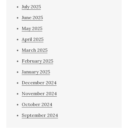
July 2025
June 2025
May 2025
April 2025
March 2025
February 2025
January 2025
December 2024
November 2024
October 2024
September 2024