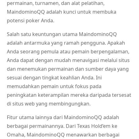
permainan, turnamen, dan alat pelatihan,
MaindominoQQ adalah kunci untuk membuka
potensi poker Anda.
Salah satu keuntungan utama MaindominoQQ
adalah antarmuka yang ramah pengguna. Apakah
Anda seorang pemula atau pemain berpengalaman,
Anda dapat dengan mudah menavigasi melalui situs
dan menemukan permainan dan sumber daya yang
sesuai dengan tingkat keahlian Anda. Ini
memudahkan pemain untuk fokus pada
peningkatan keterampilan mereka daripada tersesat
di situs web yang membingungkan.
Fitur utama lainnya dari MaindominoQQ adalah
berbagai permainannya. Dari Texas Hold’em ke
Omaha, MaindominoQQ menawarkan berbagai