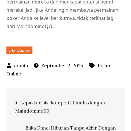
permainan mereka dan mencapai potensi penuh
mereka. Jadi, jika Anda ingin membawa permainan
poker Anda ke level berikutnya, tidak terlihat lagi
dari MaindominoQQ.
pkv games
September 2, 2025
Poker
Online
Post
Lepaskan sisi kompetitif Anda dengan
Maindomino99
navigation
Buka Kunci Hiburan Tanpa Akhir Dengan