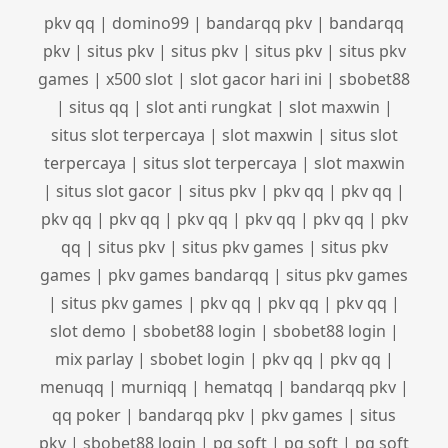
pkv qq
|
domino99
|
bandarqq pkv
|
bandarqq
pkv
|
situs pkv
|
situs pkv
|
situs pkv
|
situs pkv
games
|
x500 slot
|
slot gacor hari ini
|
sbobet88
|
situs qq
|
slot anti rungkat
|
slot maxwin
|
situs slot terpercaya
|
slot maxwin
|
situs slot
terpercaya
|
situs slot terpercaya
|
slot maxwin
|
situs slot gacor
|
situs pkv
|
pkv qq
|
pkv qq
|
pkv qq
|
pkv qq
|
pkv qq
|
pkv qq
|
pkv qq
|
pkv
qq
|
situs pkv
|
situs pkv games
|
situs pkv
games
|
pkv games bandarqq
|
situs pkv games
|
situs pkv games
|
pkv qq
|
pkv qq
|
pkv qq
|
slot demo
|
sbobet88 login
|
sbobet88 login
|
mix parlay
|
sbobet login
|
pkv qq
|
pkv qq
|
menuqq
|
murniqq
|
hematqq
|
bandarqq pkv
|
qq poker
|
bandarqq pkv
|
pkv games
|
situs
pkv
|
sbobet88 login
|
pg soft
|
pg soft
|
pg soft