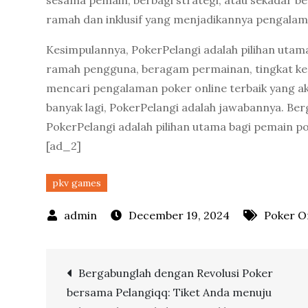
sesama pemain, berbagi strategi, atau sekadar b
ramah dan inklusif yang menjadikannya pengalam
Kesimpulannya, PokerPelangi adalah pilihan uta
ramah pengguna, beragam permainan, tingkat kea
mencari pengalaman poker online terbaik yang 
banyak lagi, PokerPelangi adalah jawabannya. Ber
PokerPelangi adalah pilihan utama bagi pemain p
[ad_2]
pkv games
December 19, 2024
Poker O
Post
Bergabunglah dengan Revolusi Poker
bersama Pelangiqq: Tiket Anda menuju