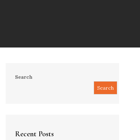
Search
Search
Recent Posts