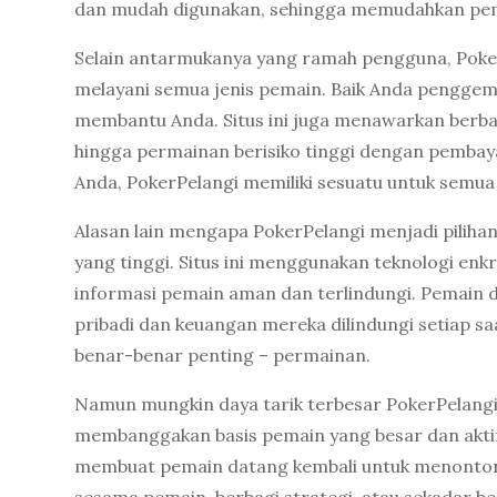
dan mudah digunakan, sehingga memudahkan pemu
Selain antarmukanya yang ramah pengguna, Pok
melayani semua jenis pemain. Baik Anda penggem
membantu Anda. Situs ini juga menawarkan berbaga
hingga permainan berisiko tinggi dengan pembaya
Anda, PokerPelangi memiliki sesuatu untuk semua
Alasan lain mengapa PokerPelangi menjadi pilih
yang tinggi. Situs ini menggunakan teknologi en
informasi pemain aman dan terlindungi. Pemain
pribadi dan keuangan mereka dilindungi setiap s
benar-benar penting – permainan.
Namun mungkin daya tarik terbesar PokerPelangi 
membanggakan basis pemain yang besar dan akti
membuat pemain datang kembali untuk menonton l