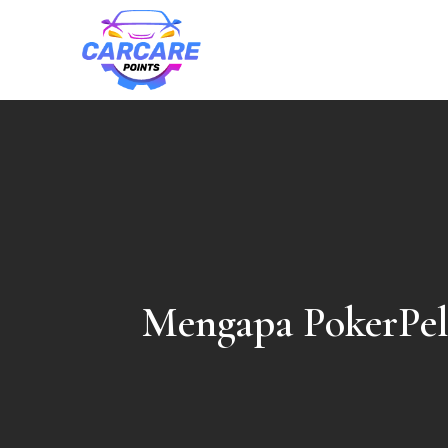
Skip
to
Temukan rahasia menemukan si
Rahasia Menemukan S
content
layanan berkualitas.
Mengapa PokerPela