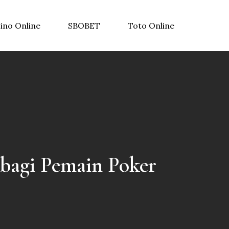
ino Online
SBOBET
Toto Online
a memilih situs dengan peluang menang tinggi dan
 Ini
 bagi Pemain Poker