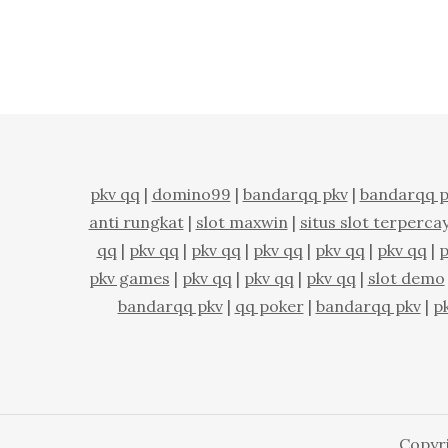
pkv qq
|
domino99
|
bandarqq pkv
|
bandarqq p
anti rungkat
|
slot maxwin
|
situs slot terperca
qq
|
pkv qq
|
pkv qq
|
pkv qq
|
pkv qq
|
pkv qq
|
p
pkv games
|
pkv qq
|
pkv qq
|
pkv qq
|
slot demo
bandarqq pkv
|
qq poker
|
bandarqq pkv
|
p
Copyri