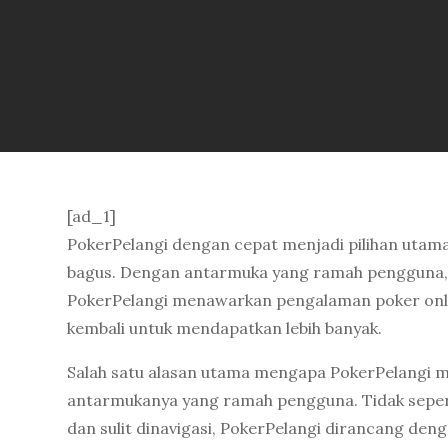
[ad_1]
PokerPelangi dengan cepat menjadi pilihan utama
bagus. Dengan antarmuka yang ramah pengguna, 
PokerPelangi menawarkan pengalaman poker onl
kembali untuk mendapatkan lebih banyak.
Salah satu alasan utama mengapa PokerPelangi me
antarmukanya yang ramah pengguna. Tidak seper
dan sulit dinavigasi, PokerPelangi dirancang deng