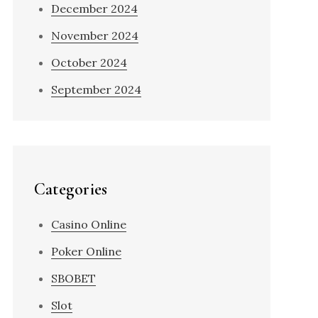
December 2024
November 2024
October 2024
September 2024
Categories
Casino Online
Poker Online
SBOBET
Slot